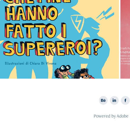
2025
Che fine hanno fatto i supereroi?
Powered by
Adobe 